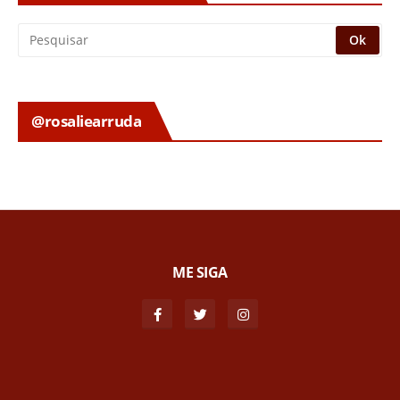
@rosaliearruda
ME SIGA