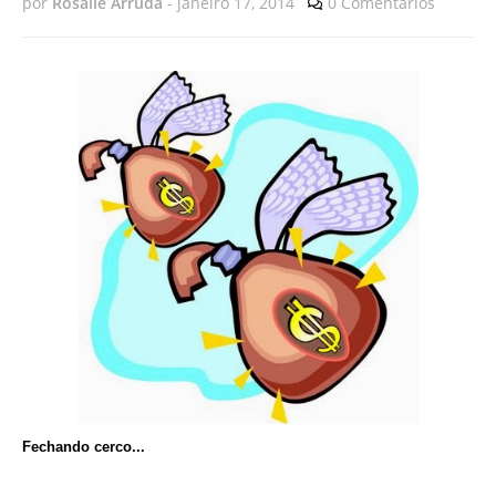
por
Rosalie Arruda
-
janeiro 17, 2014
0 Comentários
Fechando cerco...