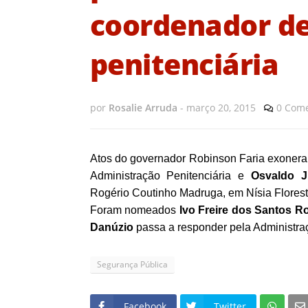
coordenador de
penitenciária
por
Rosalie Arruda
-
março 20, 2015
0 Come
Atos do governador Robinson Faria exone
Administração Penitenciária e
Osvaldo J
Rogério Coutinho Madruga, em Nísia Flores
Foram nomeados
Ivo Freire dos Santos R
Danúzio
passa a responder pela Administraç
Segurança Pública
Facebook
Twitter