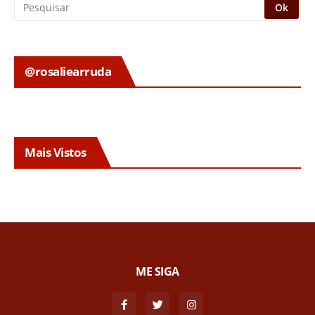
@rosaliearruda
Mais Vistos
ME SIGA