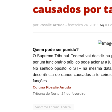
causados por t
por
Rosalie Arruda
-
fevereiro 24, 2019
0 C
Quem pode ser punido?
O Supremo Tribunal Federal vai decidir na p
por um funcionário público pode acionar a jus
No sentido oposto, o STF na mesma data,
decorrência de danos causados a terceiros p
funções.
Coluna Rosalie Arruda
Tribuna do Norte, 24 de fevereiro
Supremo Tribunal Federal