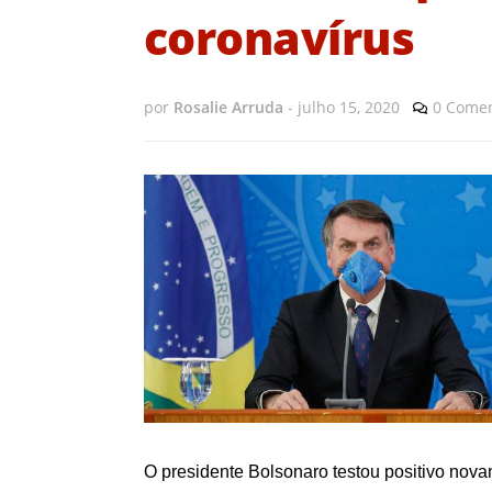
coronavírus
por
Rosalie Arruda
-
julho 15, 2020
0 Comen
O presidente Bolsonaro testou positivo nov