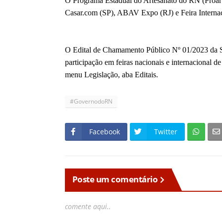
O Programa Estadual do Artesanato do RN (Proarte)
Casar.com (SP), ABAV Expo (RJ) e Feira Internac
O Edital de Chamamento Público Nº 01/2023 da 
participação em feiras nacionais e internacional de
menu Legislação, aba Editais.
#GovernodoRN
Facebook
Twitter
Poste um comentário
comente aqui..