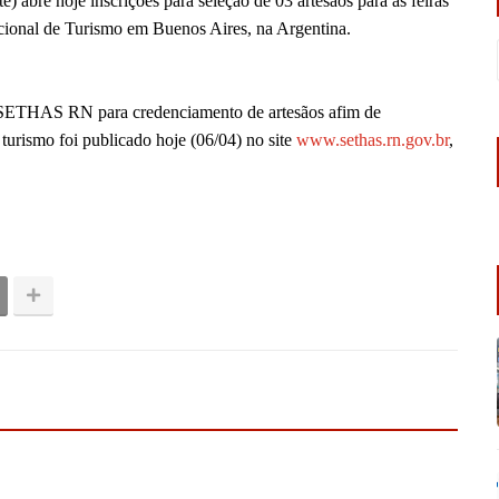
 abre hoje inscrições para seleção de 03 artesãos para as feiras
ional de Turismo em Buenos Aires, na Argentina.
SETHAS RN para credenciamento de artesãos afim de
 turismo foi publicado hoje (06/04) no site
www.sethas.rn.gov.br
,