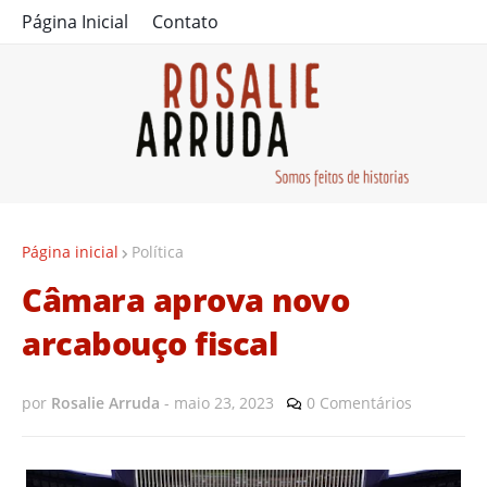
Página Inicial
Contato
Página inicial
Política
Câmara aprova novo
arcabouço fiscal
por
Rosalie Arruda
-
maio 23, 2023
0 Comentários