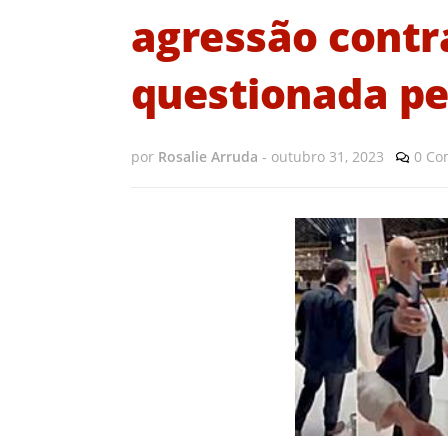
agressão contra
questionada pe
por
Rosalie Arruda
-
outubro 31, 2023
0 Co