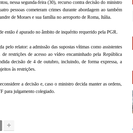
ou, nessa segunda-feira (30), recurso contra decisão do ministro
e quatro pessoas cometeram crimes durante abordagem ao também
ndre de Moraes e sua família no aeroporto de Roma, Itália.
de então é apurado no âmbito de inquérito requerido pela PGR.
a pelo relator: a admissão das supostas vítimas como assistentes
a de restrições de acesso ao vídeo encaminhado pela República
andida decisão de 4 de outubro, incluindo, de forma expressa, a
eitos às restrições.
econsidere a decisão e, caso o ministro decida manter as ordens,
F para julgamento colegiado.