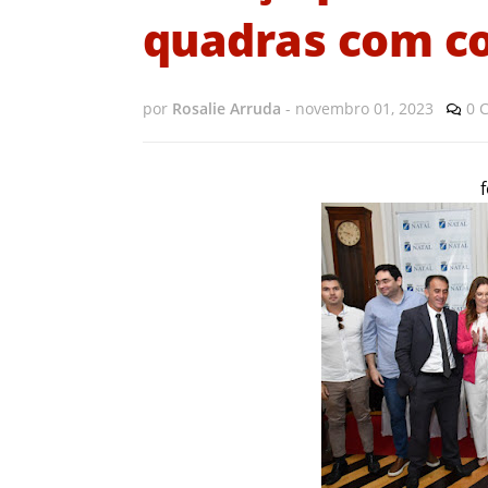
quadras com c
por
Rosalie Arruda
-
novembro 01, 2023
0 