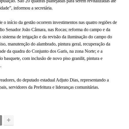
opulação. São 20 quadras planejadas para serem revitalizadas até
idade”, informou a secretária.
 o início da gestão ocorrem investimentos nas quatro regiões de
ádio Senador João Câmara, nas Rocas; reforma do campo e da
sistema de irrigação e da revisão da iluminação do campo do
piso, manutenção do alambrado, pintura geral, recuperação da
dade da quadra do Conjunto dos Garis, na zona Norte; e a
o basquete, com inclusão de novo piso granilit, pintura e
.
readores, do deputado estadual Adjuto Dias, representando a
is, servidores da Prefeitura e lideranças comunitárias.