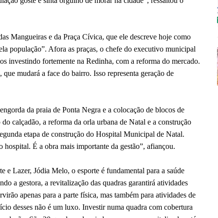
ação goste e sinta orgulho de morar na cidade”, ressaltou o
das Mangueiras e da Praça Cívica, que ele descreve hoje como
ela população”. Afora as praças, o chefe do executivo municipal
os investindo fortemente na Redinha, com a reforma do mercado.
 que mudará a face do bairro. Isso representa geração de
a engorda da praia de Ponta Negra e a colocação de blocos de
o do calçadão, a reforma da orla urbana de Natal e a construção
segunda etapa de construção do Hospital Municipal de Natal.
 hospital. É a obra mais importante da gestão”, afiançou.
e e Lazer, Jódia Melo, o esporte é fundamental para a saúde
do a gestora, a revitalização das quadras garantirá atividades
ervirão apenas para a parte física, mas também para atividades de
ício desses não é um luxo. Investir numa quadra com cobertura