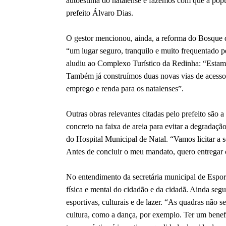
autoestima do natalense e fazemos com que a popul
prefeito Álvaro Dias.
O gestor mencionou, ainda, a reforma do Bosque 
“um lugar seguro, tranquilo e muito frequentado p
aludiu ao Complexo Turístico da Redinha: “Estam
Também já construímos duas novas vias de acesso,
emprego e renda para os natalenses”.
Outras obras relevantes citadas pelo prefeito são 
concreto na faixa de areia para evitar a degradaçã
do Hospital Municipal de Natal. “Vamos licitar a 
Antes de concluir o meu mandato, quero entregar o
No entendimento da secretária municipal de Esport
física e mental do cidadão e da cidadã. Ainda segun
esportivas, culturais e de lazer. “As quadras não s
cultura, como a dança, por exemplo. Ter um benef