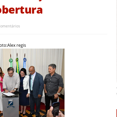
obertura
Comentários
foto:Alex regis