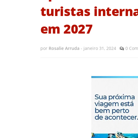
turistas intern
em 2027
por
Rosalie Arruda
-
janeiro 31, 2024
0 Com