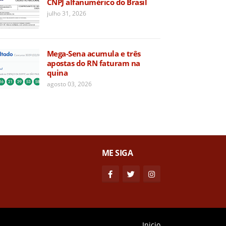
CNPJ alfanumérico do Brasil
julho 31, 2026
Mega-Sena acumula e três
apostas do RN faturam na
quina
agosto 03, 2026
ME SIGA
Inicio