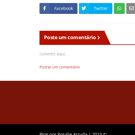
Facebook
Twitter
Poste um comentário
comente aqui..
Postar um comentário
Blog por
Rosalie Arruda
|
2023 ©