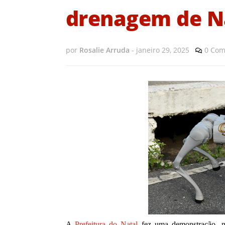
drenagem de N
por
Rosalie Arruda
-
janeiro 29, 2025
0 Com
A
Prefeitura do Natal
fez uma demonstração, na 