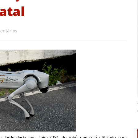
atal
entários
tarde desta terça-feira (28), do robô que será utilizado para