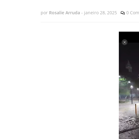
por
Rosalie Arruda
-
janeiro 28, 2025
0 Com