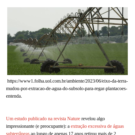
https://www1.folha.uol.com.br/ambiente/2023/06/eixo-da-terra-
mudou-por-extracao-de-agua-do-subsolo-para-regar-plantacoes-
entenda.
Um estudo publicado na revista Nature
revelou algo
impressionante (e preocupante): a
extração excessiva de águas
subterrâneas
ao longo de apenas 17 anos retirou mais de 2