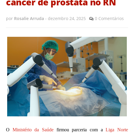
câncer de próstata no RN
por
Rosalie Arruda
-
dezembro 24, 2025
0 Comentários
O
Ministério da Saúde
firmou parceria com a
Liga Norte