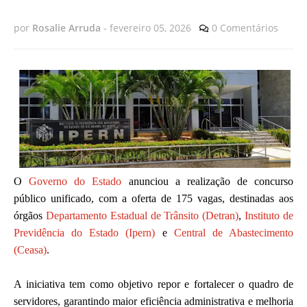
por
Rosalie Arruda
-
fevereiro 05, 2026
0 Comentários
O
Governo do Estado
anunciou a realização de concurso
público unificado, com a oferta de 175 vagas, destinadas aos
órgãos
Departamento Estadual de Trânsito (Detran)
,
Instituto de
Previdência do Estado (Ipern)
e
Central de Abastecimento
(Ceasa)
.
A iniciativa tem como objetivo repor e fortalecer o quadro de
servidores, garantindo maior eficiência administrativa e melhoria