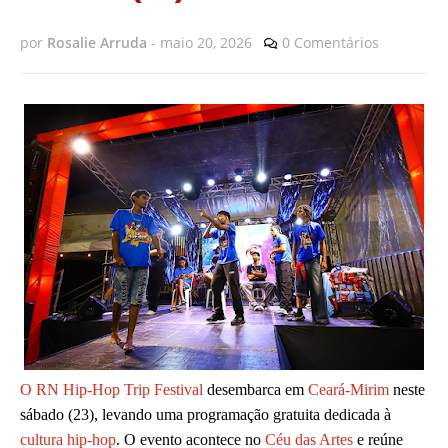
por
Rosalie Arruda
-
maio 20, 2026
0 Comentários
O RN Hip-Hop Trip Festival
desembarca em
Ceará-Mirim
neste
sábado (23), levando uma programação gratuita dedicada à
cultura hip-hop
. O evento acontece no
Céu das Artes
e reúne