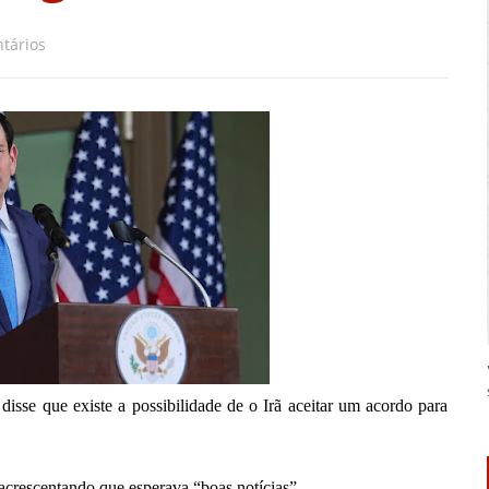
tários
isse que existe a possibilidade de o Irã aceitar um acordo para
 acrescentando que esperava “boas notícias”.