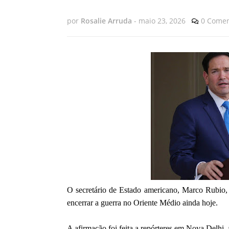
por
Rosalie Arruda
-
maio 23, 2026
0 Comen
O secretário de Estado americano, Marco Rubio, d
encerrar a guerra no Oriente Médio ainda hoje.
A afirmação foi feita a repórteres em Nova Delhi,