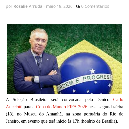
por
Rosalie Arruda
-
maio 18, 2026
0 Comentários
A Seleção Brasileira será convocada pelo técnico
Carlo
Ancelotti
para a
Copa do Mundo FIFA 2026
nesta segunda-feira
(18), no Museu do Amanhã, na zona portuária do Rio de
Janeiro, em evento que terá início às 17h (horário de Brasília).