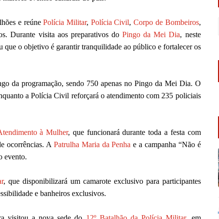
lhões e reúne
Polícia Militar
,
Polícia Civil
,
Corpo de Bombeiros
,
os. Durante visita aos preparativos do
Pingo da Mei Dia
, neste
 que o objetivo é garantir tranquilidade ao público e fortalecer os
longo da programação, sendo 750 apenas no Pingo da Mei Dia. O
quanto a Polícia Civil reforçará o atendimento com 235 policiais
Atendimento à Mulher
, que funcionará durante toda a festa com
de ocorrências. A
Patrulha Maria da Penha
e a campanha “Não é
o evento.
ar
, que disponibilizará um camarote exclusivo para participantes
ssibilidade e banheiros exclusivos.
ora visitou a nova sede do
12º Batalhão da Polícia Militar
, em