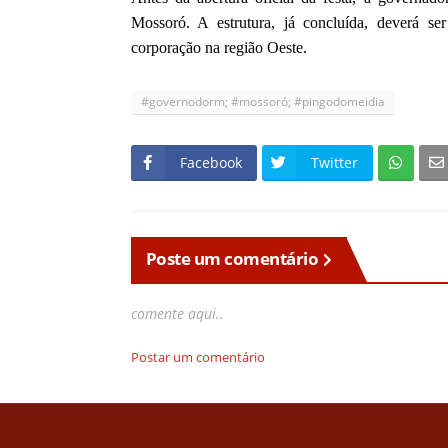
Mossoró. A estrutura, já concluída, deverá s
corporação na região Oeste.
#governodorm; #mossoró; #pingodomeidia
Facebook
Twitter
Poste um comentário
comente aqui..
Postar um comentário