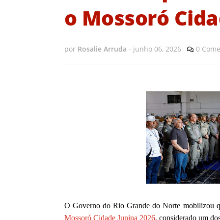
o Mossoró Cida
por
Rosalie Arruda
-
junho 06, 2026
0 Come
O Governo do Rio Grande do Norte mobilizou qua
Mossoró Cidade Junina 2026
, considerado um dos