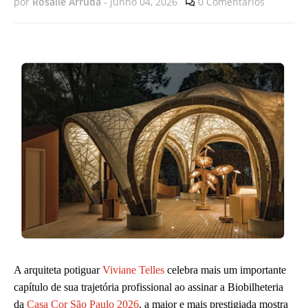
por
Rosalie Arruda
-
junho 04, 2026
0 Comentários
A arquiteta potiguar
Viviane Telles
celebra mais um importante
capítulo de sua trajetória profissional ao assinar a Biobilheteria
da
Casa Cor São Paulo 2026
, a maior e mais prestigiada mostra