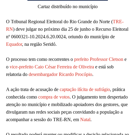
Cartaz distribuído no município
O Tribunal Regional Eleitoral do Rio Grande do Norte (
TRE-
RN
) deve julgar no próximo dia 25 de junho o Recurso Eleitoral
nº 0600321-10.2024.6.20.0024, oriundo do município de
Equador
, na região Seridó.
O processo tem como recorrentes o
prefeito Professor Cletson
e
o
vice-prefeito Caio César Ferreira de Oliveira
e está sob
relatoria do
desembargador Ricardo Procópio
.
A ação trata de acusação de
captação ilícita de sufrágio
, prática
conhecida como
compra de votos
. O julgamento tem despertado
atenção no município e mobilizado apoiadores dos gestores, que
divulgaram nas redes sociais peças convidando a população a
acompanhar a sessão do TRE-RN, em
Natal
.
O resultado poderá manter ou modificar a decisão relacionada ao