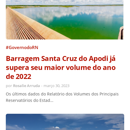
#GovernodoRN
Barragem Santa Cruz do Apodi já
supera seu maior volume do ano
de 2022
por
Rosalie Arruda
-
março 30, 2023
Os últimos dados do Relatório dos Volumes dos Principais
Reservatórios do Estad…