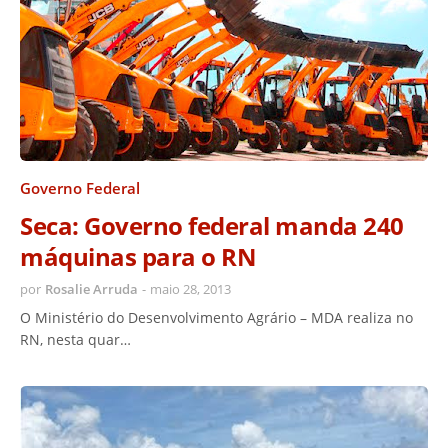
Governo Federal
Seca: Governo federal manda 240
máquinas para o RN
por
Rosalie Arruda
-
maio 28, 2013
O Ministério do Desenvolvimento Agrário – MDA realiza no
RN, nesta quar…