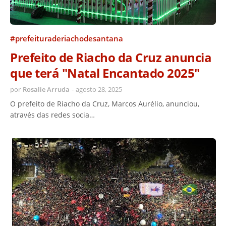
#prefeituraderiachodesantana
Prefeito de Riacho da Cruz anuncia
que terá "Natal Encantado 2025"
por
Rosalie Arruda
-
agosto 28, 2025
O prefeito de Riacho da Cruz, Marcos Aurélio, anunciou,
através das redes socia…