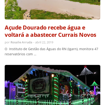
Açude Dourado recebe água e
voltará a abastecer Currais Novos
por
Rosalie Arruda
-
abril 22, 2019
O Instituto de Gestão das Águas do RN (Igarn), monitora 47
reservatórios com …