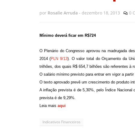
por
Rosalie Arruda
-
dezembro 18, 2013
0 
Mínimo deverá ficar em R$724
O Plenário do Congresso aprovou na madrugada desta
2014 (
PLN 9/13
). O valor total do Orçamento da Uni
trilhões, dos quais R$ 654,7 bilhões são referentes à r
O salário mínimo previsto para entrar em vigor a parti
O texto aprovado prevê
um crescimento do produto int
A inflação prevista é de 5,30%, pelo Índice Nacional
prevista é de 9,29%.
Leia mais
aqui
Indicativos Financeiros