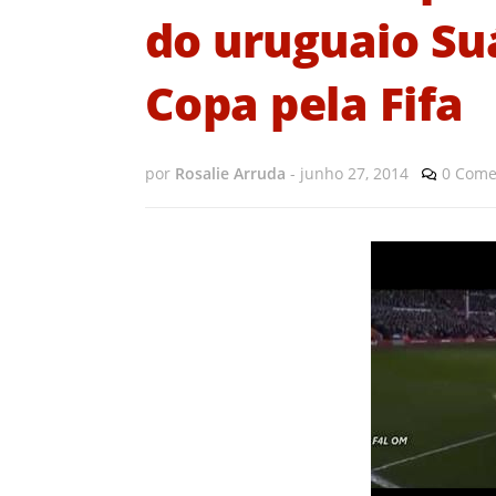
do uruguaio Su
Copa pela Fifa
por
Rosalie Arruda
-
junho 27, 2014
0 Come