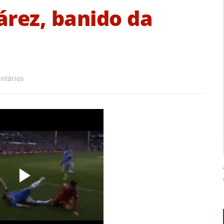
árez, banido da
ntários