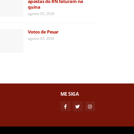
apostas do RN faturam na
quina
agosto 03, 2026
Votos de Pesar
agosto 03, 2026
ME SIGA