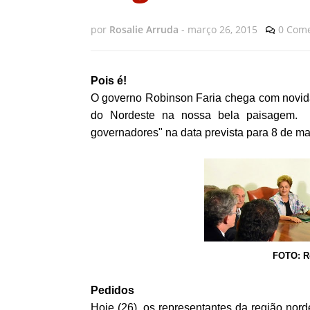
por
Rosalie Arruda
-
março 26, 2015
0 Come
Pois é!
O governo Robinson Faria chega com novid
do Nordeste na nossa bela paisagem.
governadores" na data prevista para 8 de ma
FOTO: Ro
Pedidos
Hoje (26), os representantes da região nor