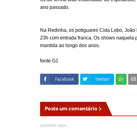
ano passado.
Na Redinha, os potiguares Cida Lobo, João 
23h com entrada franca. Os shows naquela p
mantida ao longo dos anos.
fonte G1
Facebook
Twitter
Poste um comentário
comente aqui..