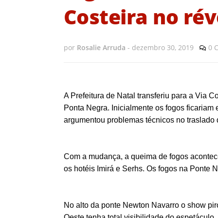
Costeira no rév
por
Rosalie Arruda
-
dezembro 30, 2019
0 
A Prefeitura de Natal transferiu para a Via 
Ponta Negra. Inicialmente os fogos ficariam
argumentou problemas técnicos no traslado d
Com a mudança, a queima de fogos acontece n
os hotéis Imirá e Serhs. Os fogos na Ponte 
No alto da ponte Newton Navarro o show pir
Oeste tenha total visibilidade do espetácul