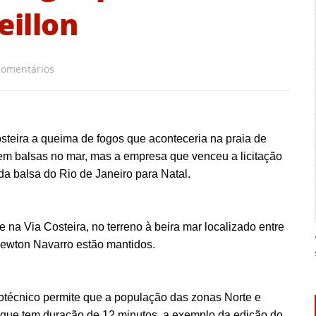
eillon
Comentários
Costeira a queima de fogos que aconteceria na praia de
 em balsas no mar, mas a empresa que venceu a licitação
a balsa do Rio de Janeiro para Natal.
a Via Costeira, no terreno à beira mar localizado entre
Newton Navarro estão mantidos.
otécnico permite que a população das zonas Norte e
o, que tem duração de 12 minutos, a exemplo da edição do