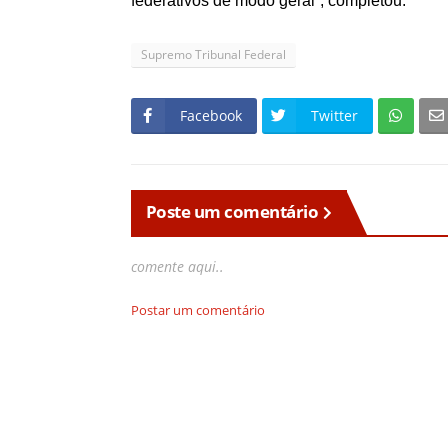
federativos de modo geral”, completou.
Supremo Tribunal Federal
Facebook
Twitter
Poste um comentário
comente aqui..
Postar um comentário