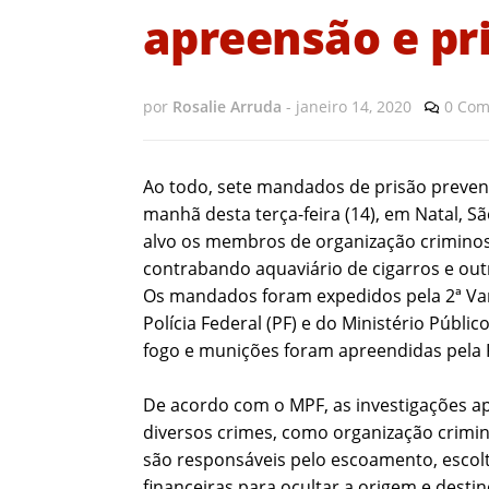
apreensão e pr
por
Rosalie Arruda
-
janeiro 14, 2020
0 Com
Ao todo, sete mandados de prisão preven
manhã desta terça-feira (14), em Natal, 
alvo os membros de organização criminosa,
contrabando aquaviário de cigarros e out
Os mandados foram expedidos pela 2ª Vara
Polícia Federal (PF) e do Ministério Públ
fogo e munições foram apreendidas pela 
De acordo com o MPF, as investigações 
diversos crimes, como organização crimin
são responsáveis pelo escoamento, escol
financeiras para ocultar a origem e destin