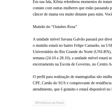
Em sua fala, Kênia relembrou momentos do tratam
contato com outras mulheres que estão passando p
câncer de mama era muito distante para mim. Voc
Mutirão do “Outubro Rosa”
A unidade móvel Savana Galvão passará por divers
o mutirão estará no bairro Felipe Camarão, na US
Universitário do Rio Grande do Norte (UNI-RN), q
semana (24.10 a 28.10), a unidade móvel estará no
encerramento na Escola de Governo, no Centro Adm
O perfil para realização de mamografias são mulh
CPF, Cartão do SUS e comprovante de residência d
atendimento, que é gratuito e estará disponível no
#Prefeitura do Natal