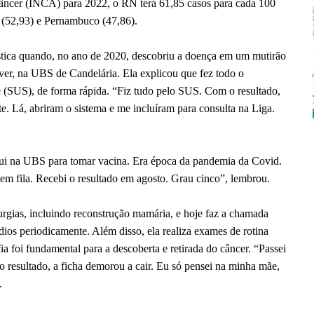
Câncer (INCA) para 2022, o RN terá 61,85 casos para cada 100
a (52,93) e Pernambuco (47,86).
ística quando, no ano de 2020, descobriu a doença em um mutirão
r, na UBS de Candelária. Ela explicou que fez todo o
e (SUS), de forma rápida. “Fiz tudo pelo SUS. Com o resultado,
 Lá, abriram o sistema e me incluíram para consulta na Liga.
Fui na UBS para tomar vacina. Era época da pandemia da Covid.
em fila. Recebi o resultado em agosto. Grau cinco”, lembrou.
rurgias, incluindo reconstrução mamária, e hoje faz a chamada
ios periodicamente. Além disso, ela realiza exames de rotina
 foi fundamental para a descoberta e retirada do câncer. “Passei
 resultado, a ficha demorou a cair. Eu só pensei na minha mãe,
.