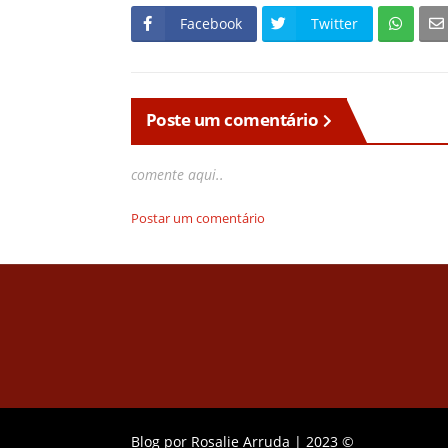
Facebook
Twitter
Poste um comentário
comente aqui..
Postar um comentário
Blog por
Rosalie Arruda
|
2023 ©