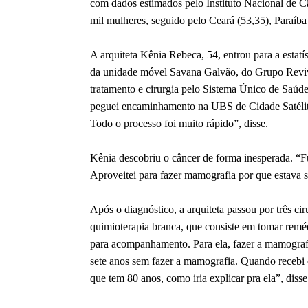
com dados estimados pelo Instituto Nacional de 
mil mulheres, seguido pelo Ceará (53,35), Paraíb
A arquiteta Kênia Rebeca, 54, entrou para a estat
da unidade móvel Savana Galvão, do Grupo Revive
tratamento e cirurgia pelo Sistema Único de Saúd
peguei encaminhamento na UBS de Cidade Satélite.
Todo o processo foi muito rápido”, disse.
Kênia descobriu o câncer de forma inesperada. “
Aproveitei para fazer mamografia por que estava s
Após o diagnóstico, a arquiteta passou por três ci
quimioterapia branca, que consiste em tomar reméd
para acompanhamento. Para ela, fazer a mamografia
sete anos sem fazer a mamografia. Quando recebi o
que tem 80 anos, como iria explicar pra ela”, disse