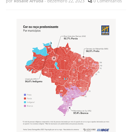
por
Rosalie Arruda
-
dezembro 22, 2023
0 Comentários