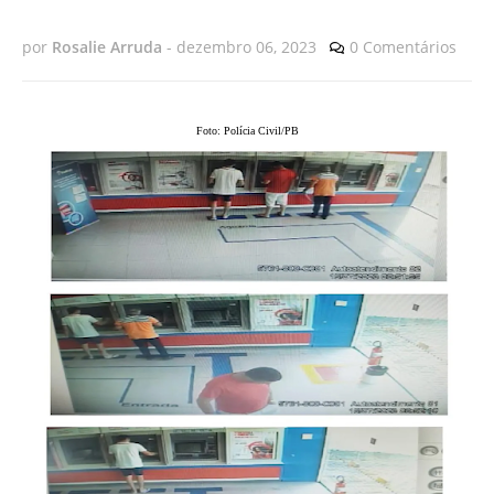
por
Rosalie Arruda
-
dezembro 06, 2023
0 Comentários
Foto: Polícia Civil/PB