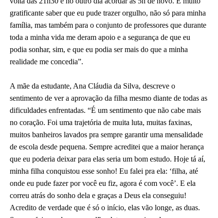
volta das 21h30 e no outro dia acordar às 5h de novo. É muito
gratificante saber que eu pude trazer orgulho, não só para minha
família, mas também para o conjunto de professores que durante
toda a minha vida me deram apoio e a segurança de que eu
podia sonhar, sim, e que eu podia ser mais do que a minha
realidade me concedia”.
A mãe da estudante, Ana Cláudia da Silva, descreve o
sentimento de ver a aprovação da filha mesmo diante de todas as
dificuldades enfrentadas. “É um sentimento que não cabe mais
no coração. Foi uma trajetória de muita luta, muitas faxinas,
muitos banheiros lavados pra sempre garantir uma mensalidade
de escola desde pequena. Sempre acreditei que a maior herança
que eu poderia deixar para elas seria um bom estudo. Hoje tá aí,
minha filha conquistou esse sonho! Eu falei pra ela: ‘filha, até
onde eu pude fazer por você eu fiz, agora é com você’. E ela
correu atrás do sonho dela e graças a Deus ela conseguiu!
Acredito de verdade que é só o início, elas vão longe, as duas.