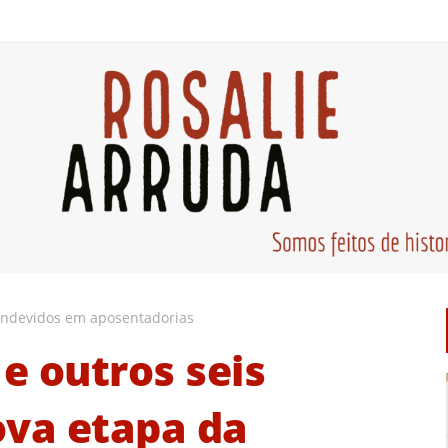
indevidos em aposentadorias
 e outros seis
ova etapa da