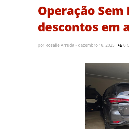
Operação Sem 
descontos em 
por
Rosalie Arruda
-
dezembro 18, 2025
0 