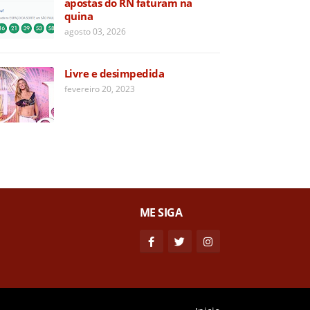
apostas do RN faturam na
quina
agosto 03, 2026
Livre e desimpedida
fevereiro 20, 2023
ME SIGA