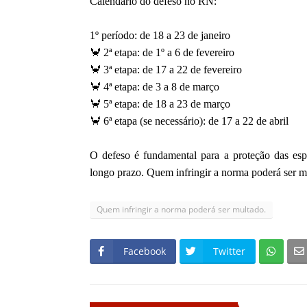
Calendário do defeso no RN:
1º período: de 18 a 23 de janeiro
🦀 2ª etapa: de 1º a 6 de fevereiro
🦀 3ª etapa: de 17 a 22 de fevereiro
🦀 4ª etapa: de 3 a 8 de março
🦀 5ª etapa: de 18 a 23 de março
🦀 6ª etapa (se necessário): de 17 a 22 de abril
O defeso é fundamental para a proteção das esp
longo prazo. Quem infringir a norma poderá ser 
Quem infringir a norma poderá ser multado.
Facebook
Twitter