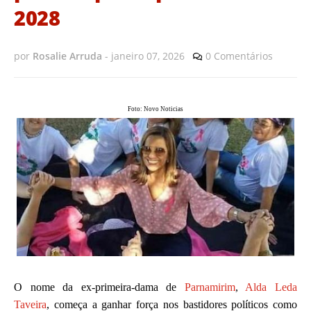
2028
por
Rosalie Arruda
-
janeiro 07, 2026
0 Comentários
Foto: Novo Noticias
O nome da ex-primeira-dama de
Parnamirim
,
Alda Leda
Taveira
, começa a ganhar força nos bastidores políticos como