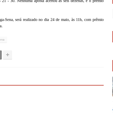
- 21 - 30. Nenhuma aposta acertou as seis dezenas, e o prêmio
a-Sena, será realizado no dia 24 de maio, às 11h, com prêmio
a.
ena