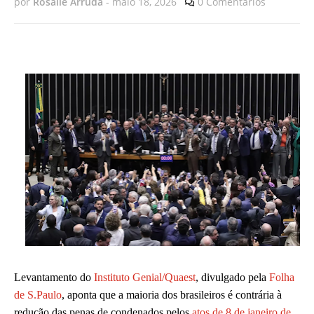
por
Rosalie Arruda
-
maio 18, 2026
0 Comentários
Levantamento do
Instituto Genial/Quaest
, divulgado pela
Folha
de S.Paulo
, aponta que a maioria dos brasileiros é contrária à
redução das penas de condenados pelos
atos de 8 de janeiro de