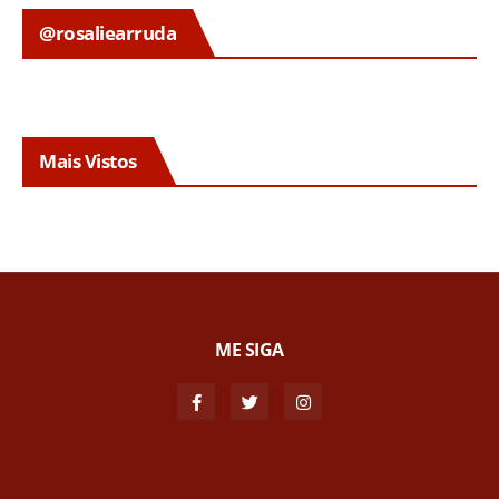
@rosaliearruda
Mais Vistos
ME SIGA